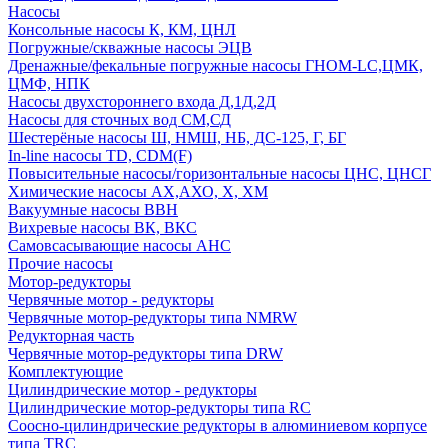
Насосы
Консольные насосы К, КМ, ЦНЛ
Погружные/скважные насосы ЭЦВ
Дренажные/фекальные погружные насосы ГНОМ-LC,ЦМК,
ЦМФ, НПК
Насосы двухстороннего входа Д,1Д,2Д
Насосы для сточных вод СМ,СД
Шестерёные насосы Ш, НМШ, НБ, ДС-125, Г, БГ
In-line насосы TD, CDM(F)
Повысительные насосы/горизонтальные насосы ЦНС, ЦНСГ
Химические насосы АХ,АХО, Х, ХМ
Вакуумные насосы ВВН
Вихревые насосы ВК, ВКС
Самовсасывающие насосы АНС
Прочие насосы
Мотор-редукторы
Червячные мотор - редукторы
Червячные мотор-редукторы типа NMRW
Редукторная часть
Червячные мотор-редукторы типа DRW
Комплектующие
Цилиндрические мотор - редукторы
Цилиндрические мотор-редукторы типа RC
Соосно-цилиндрические редукторы в алюминиевом корпусе
типа TRC