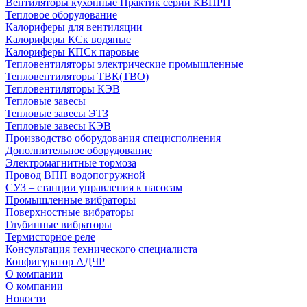
Вентиляторы кухонные Практик серии КВПРП
Тепловое оборудование
Калориферы для вентиляции
Калориферы КСк водяные
Калориферы КПСк паровые
Тепловентиляторы электрические промышленные
Тепловентиляторы ТВК(ТВО)
Тепловентиляторы КЭВ
Тепловые завесы
Тепловые завесы ЭТЗ
Тепловые завесы КЭВ
Производство оборудования специсполнения
Дополнительное оборудование
Электромагнитные тормоза
Провод ВПП водопогружной
СУЗ – станции управления к насосам
Промышленные вибраторы
Поверхностные вибраторы
Глубинные вибраторы
Термисторное реле
Консультация технического специалиста
Конфигуратор АДЧР
О компании
О компании
Новости