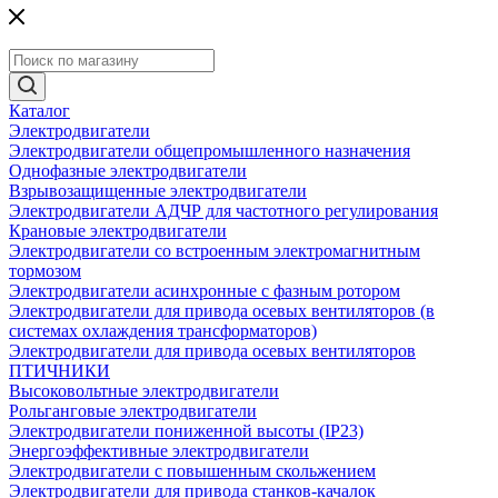
Каталог
Электродвигатели
Электродвигатели общепромышленного назначения
Однофазные электродвигатели
Взрывозащищенные электродвигатели
Электродвигатели АДЧР для частотного регулирования
Крановые электродвигатели
Электродвигатели со встроенным электромагнитным
тормозом
Электродвигатели асинхронные с фазным ротором
Электродвигатели для привода осевых вентиляторов (в
системах охлаждения трансформаторов)
Электродвигатели для привода осевых вентиляторов
ПТИЧНИКИ
Высоковольтные электродвигатели
Рольганговые электродвигатели
Электродвигатели пониженной высоты (IP23)
Энергоэффективные электродвигатели
Электродвигатели с повышенным скольжением
Электродвигатели для привода станков-качалок