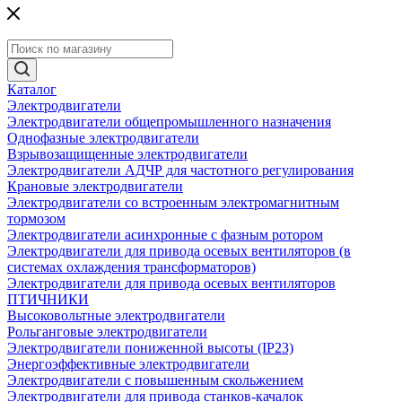
Каталог
Электродвигатели
Электродвигатели общепромышленного назначения
Однофазные электродвигатели
Взрывозащищенные электродвигатели
Электродвигатели АДЧР для частотного регулирования
Крановые электродвигатели
Электродвигатели со встроенным электромагнитным
тормозом
Электродвигатели асинхронные с фазным ротором
Электродвигатели для привода осевых вентиляторов (в
системах охлаждения трансформаторов)
Электродвигатели для привода осевых вентиляторов
ПТИЧНИКИ
Высоковольтные электродвигатели
Рольганговые электродвигатели
Электродвигатели пониженной высоты (IP23)
Энергоэффективные электродвигатели
Электродвигатели с повышенным скольжением
Электродвигатели для привода станков-качалок