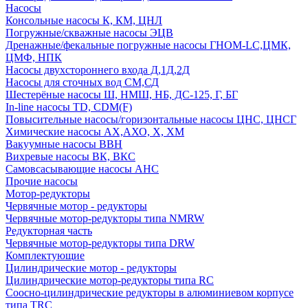
Насосы
Консольные насосы К, КМ, ЦНЛ
Погружные/скважные насосы ЭЦВ
Дренажные/фекальные погружные насосы ГНОМ-LC,ЦМК,
ЦМФ, НПК
Насосы двухстороннего входа Д,1Д,2Д
Насосы для сточных вод СМ,СД
Шестерёные насосы Ш, НМШ, НБ, ДС-125, Г, БГ
In-line насосы TD, CDM(F)
Повысительные насосы/горизонтальные насосы ЦНС, ЦНСГ
Химические насосы АХ,АХО, Х, ХМ
Вакуумные насосы ВВН
Вихревые насосы ВК, ВКС
Самовсасывающие насосы АНС
Прочие насосы
Мотор-редукторы
Червячные мотор - редукторы
Червячные мотор-редукторы типа NMRW
Редукторная часть
Червячные мотор-редукторы типа DRW
Комплектующие
Цилиндрические мотор - редукторы
Цилиндрические мотор-редукторы типа RC
Соосно-цилиндрические редукторы в алюминиевом корпусе
типа TRC