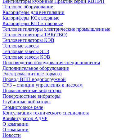
Вентиляторы кухонные Практик серии КВПРП
Тепловое оборудование
Калориферы для вентиляции
Калориферы КСк водяные
Калориферы КПСк паровые
Тепловентиляторы электрические промышленные
Тепловентиляторы ТВК(ТВО)
Тепловентиляторы КЭВ
Тепловые завесы
Тепловые завесы ЭТЗ
Тепловые завесы КЭВ
Производство оборудования специсполнения
Дополнительное оборудование
Электромагнитные тормоза
Провод ВПП водопогружной
СУЗ – станции управления к насосам
Промышленные вибраторы
Поверхностные вибраторы
Глубинные вибраторы
Термисторное реле
Консультация технического специалиста
Конфигуратор АДЧР
О компании
О компании
Новости