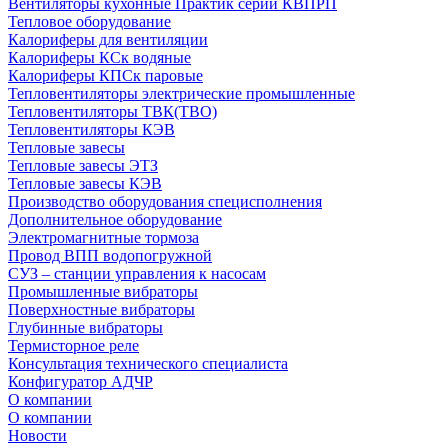
Вентиляторы кухонные Практик серии КВПРП
Тепловое оборудование
Калориферы для вентиляции
Калориферы КСк водяные
Калориферы КПСк паровые
Тепловентиляторы электрические промышленные
Тепловентиляторы ТВК(ТВО)
Тепловентиляторы КЭВ
Тепловые завесы
Тепловые завесы ЭТЗ
Тепловые завесы КЭВ
Производство оборудования специсполнения
Дополнительное оборудование
Электромагнитные тормоза
Провод ВПП водопогружной
СУЗ – станции управления к насосам
Промышленные вибраторы
Поверхностные вибраторы
Глубинные вибраторы
Термисторное реле
Консультация технического специалиста
Конфигуратор АДЧР
О компании
О компании
Новости