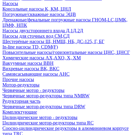
Насосы
Консольные насосы К, КМ, ЦНЛ
Погружные/скважные насосы ЭЦВ
Дренажные/фекальные погружные насосы ГНОМ-LC,ЦМК,
ЦМФ, НПК
Насосы двухстороннего входа Д,1Д,2Д
Насосы для сточных вод СМ,СД
Шестерёные насосы Ш, НМШ, НБ, ДС-125, Г, БГ
In-line насосы TD, CDM(F)
Повысительные насосы/горизонтальные насосы ЦНС, ЦНСГ
Химические насосы АХ,АХО, Х, ХМ
Вакуумные насосы ВВН
Вихревые насосы ВК, ВКС
Самовсасывающие насосы АНС
Прочие насосы
Мотор-редукторы
Червячные мотор - редукторы
Червячные мотор-редукторы типа NMRW
Редукторная часть
Червячные мотор-редукторы типа DRW
Комплектующие
Цилиндрические мотор - редукторы
Цилиндрические мотор-редукторы типа RC
Соосно-цилиндрические редукторы в алюминиевом корпусе
типа TRC