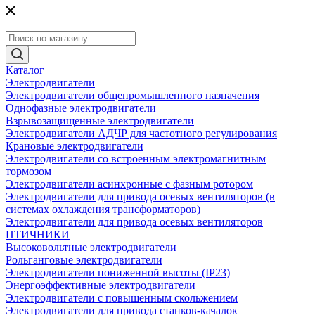
Каталог
Электродвигатели
Электродвигатели общепромышленного назначения
Однофазные электродвигатели
Взрывозащищенные электродвигатели
Электродвигатели АДЧР для частотного регулирования
Крановые электродвигатели
Электродвигатели со встроенным электромагнитным
тормозом
Электродвигатели асинхронные с фазным ротором
Электродвигатели для привода осевых вентиляторов (в
системах охлаждения трансформаторов)
Электродвигатели для привода осевых вентиляторов
ПТИЧНИКИ
Высоковольтные электродвигатели
Рольганговые электродвигатели
Электродвигатели пониженной высоты (IP23)
Энергоэффективные электродвигатели
Электродвигатели с повышенным скольжением
Электродвигатели для привода станков-качалок