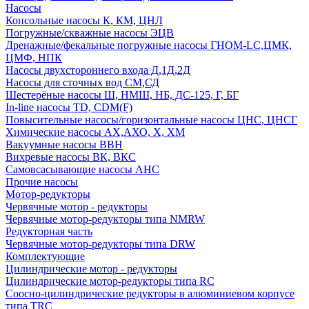
Насосы
Консольные насосы К, КМ, ЦНЛ
Погружные/скважные насосы ЭЦВ
Дренажные/фекальные погружные насосы ГНОМ-LC,ЦМК,
ЦМФ, НПК
Насосы двухстороннего входа Д,1Д,2Д
Насосы для сточных вод СМ,СД
Шестерёные насосы Ш, НМШ, НБ, ДС-125, Г, БГ
In-line насосы TD, CDM(F)
Повысительные насосы/горизонтальные насосы ЦНС, ЦНСГ
Химические насосы АХ,АХО, Х, ХМ
Вакуумные насосы ВВН
Вихревые насосы ВК, ВКС
Самовсасывающие насосы АНС
Прочие насосы
Мотор-редукторы
Червячные мотор - редукторы
Червячные мотор-редукторы типа NMRW
Редукторная часть
Червячные мотор-редукторы типа DRW
Комплектующие
Цилиндрические мотор - редукторы
Цилиндрические мотор-редукторы типа RC
Соосно-цилиндрические редукторы в алюминиевом корпусе
типа TRC