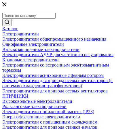
Каталог
Электродвигатели
Электродвигатели общепромышленного назначения
Однофазные электродвигатели
Взрывозащищенные электродвигатели
Электродвигатели АДЧР для частотного регулирования
Крановые электродвигатели
Электродвигатели со встроенным электромагнитным
тормозом
Электродвигатели асинхронные с фазным ротором
Электродвигатели для привода осевых вентиляторов (в
системах охлаждения трансформаторов)
Электродвигатели для привода осевых вентиляторов
ПТИЧНИКИ
Высоковольтные электродвигатели
Рольганговые электродвигатели
Электродвигатели пониженной высоты (IP23)
Энергоэффективные электродвигатели
Электродвигатели с повышенным скольжением
Электродвигатели для привода станков-качалок