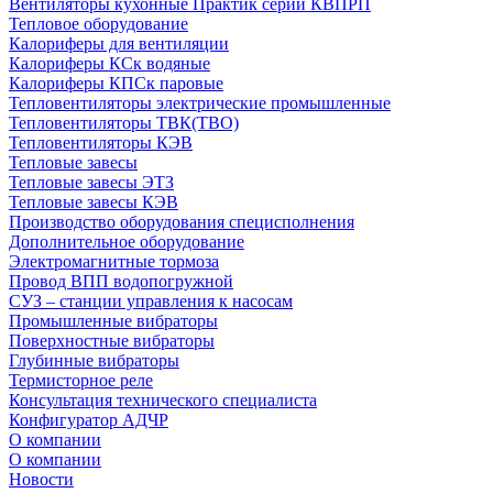
Вентиляторы кухонные Практик серии КВПРП
Тепловое оборудование
Калориферы для вентиляции
Калориферы КСк водяные
Калориферы КПСк паровые
Тепловентиляторы электрические промышленные
Тепловентиляторы ТВК(ТВО)
Тепловентиляторы КЭВ
Тепловые завесы
Тепловые завесы ЭТЗ
Тепловые завесы КЭВ
Производство оборудования специсполнения
Дополнительное оборудование
Электромагнитные тормоза
Провод ВПП водопогружной
СУЗ – станции управления к насосам
Промышленные вибраторы
Поверхностные вибраторы
Глубинные вибраторы
Термисторное реле
Консультация технического специалиста
Конфигуратор АДЧР
О компании
О компании
Новости