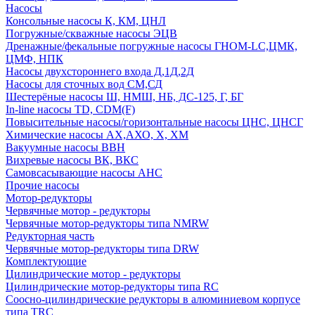
Насосы
Консольные насосы К, КМ, ЦНЛ
Погружные/скважные насосы ЭЦВ
Дренажные/фекальные погружные насосы ГНОМ-LC,ЦМК,
ЦМФ, НПК
Насосы двухстороннего входа Д,1Д,2Д
Насосы для сточных вод СМ,СД
Шестерёные насосы Ш, НМШ, НБ, ДС-125, Г, БГ
In-line насосы TD, CDM(F)
Повысительные насосы/горизонтальные насосы ЦНС, ЦНСГ
Химические насосы АХ,АХО, Х, ХМ
Вакуумные насосы ВВН
Вихревые насосы ВК, ВКС
Самовсасывающие насосы АНС
Прочие насосы
Мотор-редукторы
Червячные мотор - редукторы
Червячные мотор-редукторы типа NMRW
Редукторная часть
Червячные мотор-редукторы типа DRW
Комплектующие
Цилиндрические мотор - редукторы
Цилиндрические мотор-редукторы типа RC
Соосно-цилиндрические редукторы в алюминиевом корпусе
типа TRC