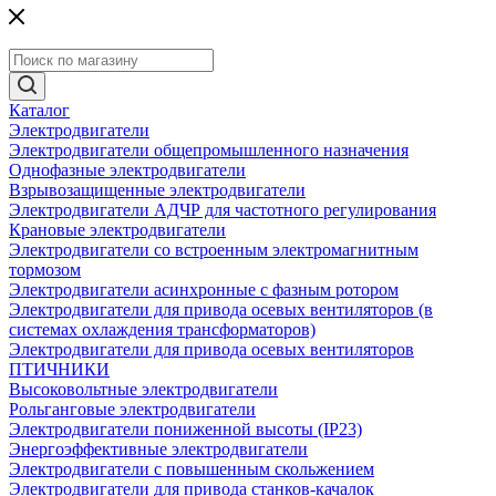
Каталог
Электродвигатели
Электродвигатели общепромышленного назначения
Однофазные электродвигатели
Взрывозащищенные электродвигатели
Электродвигатели АДЧР для частотного регулирования
Крановые электродвигатели
Электродвигатели со встроенным электромагнитным
тормозом
Электродвигатели асинхронные с фазным ротором
Электродвигатели для привода осевых вентиляторов (в
системах охлаждения трансформаторов)
Электродвигатели для привода осевых вентиляторов
ПТИЧНИКИ
Высоковольтные электродвигатели
Рольганговые электродвигатели
Электродвигатели пониженной высоты (IP23)
Энергоэффективные электродвигатели
Электродвигатели с повышенным скольжением
Электродвигатели для привода станков-качалок