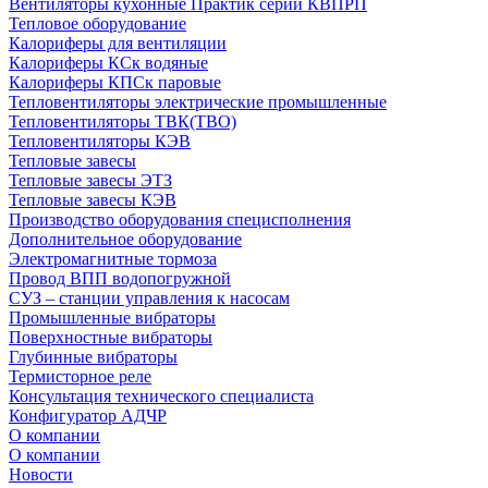
Вентиляторы кухонные Практик серии КВПРП
Тепловое оборудование
Калориферы для вентиляции
Калориферы КСк водяные
Калориферы КПСк паровые
Тепловентиляторы электрические промышленные
Тепловентиляторы ТВК(ТВО)
Тепловентиляторы КЭВ
Тепловые завесы
Тепловые завесы ЭТЗ
Тепловые завесы КЭВ
Производство оборудования специсполнения
Дополнительное оборудование
Электромагнитные тормоза
Провод ВПП водопогружной
СУЗ – станции управления к насосам
Промышленные вибраторы
Поверхностные вибраторы
Глубинные вибраторы
Термисторное реле
Консультация технического специалиста
Конфигуратор АДЧР
О компании
О компании
Новости