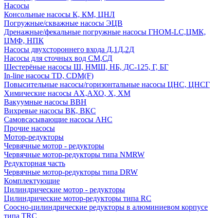
Насосы
Консольные насосы К, КМ, ЦНЛ
Погружные/скважные насосы ЭЦВ
Дренажные/фекальные погружные насосы ГНОМ-LC,ЦМК,
ЦМФ, НПК
Насосы двухстороннего входа Д,1Д,2Д
Насосы для сточных вод СМ,СД
Шестерёные насосы Ш, НМШ, НБ, ДС-125, Г, БГ
In-line насосы TD, CDM(F)
Повысительные насосы/горизонтальные насосы ЦНС, ЦНСГ
Химические насосы АХ,АХО, Х, ХМ
Вакуумные насосы ВВН
Вихревые насосы ВК, ВКС
Самовсасывающие насосы АНС
Прочие насосы
Мотор-редукторы
Червячные мотор - редукторы
Червячные мотор-редукторы типа NMRW
Редукторная часть
Червячные мотор-редукторы типа DRW
Комплектующие
Цилиндрические мотор - редукторы
Цилиндрические мотор-редукторы типа RC
Соосно-цилиндрические редукторы в алюминиевом корпусе
типа TRC