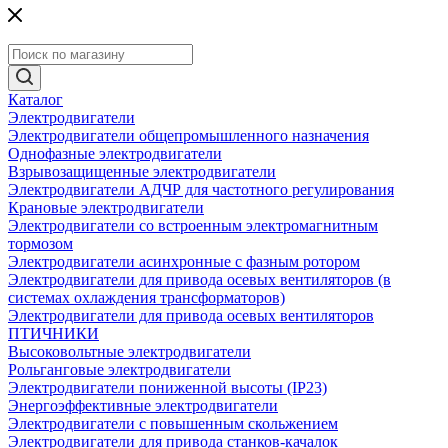
Каталог
Электродвигатели
Электродвигатели общепромышленного назначения
Однофазные электродвигатели
Взрывозащищенные электродвигатели
Электродвигатели АДЧР для частотного регулирования
Крановые электродвигатели
Электродвигатели со встроенным электромагнитным
тормозом
Электродвигатели асинхронные с фазным ротором
Электродвигатели для привода осевых вентиляторов (в
системах охлаждения трансформаторов)
Электродвигатели для привода осевых вентиляторов
ПТИЧНИКИ
Высоковольтные электродвигатели
Рольганговые электродвигатели
Электродвигатели пониженной высоты (IP23)
Энергоэффективные электродвигатели
Электродвигатели с повышенным скольжением
Электродвигатели для привода станков-качалок