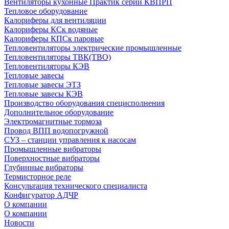
Вентиляторы кухонные Практик серии КВПРП
Тепловое оборудование
Калориферы для вентиляции
Калориферы КСк водяные
Калориферы КПСк паровые
Тепловентиляторы электрические промышленные
Тепловентиляторы ТВК(ТВО)
Тепловентиляторы КЭВ
Тепловые завесы
Тепловые завесы ЭТЗ
Тепловые завесы КЭВ
Производство оборудования специсполнения
Дополнительное оборудование
Электромагнитные тормоза
Провод ВПП водопогружной
СУЗ – станции управления к насосам
Промышленные вибраторы
Поверхностные вибраторы
Глубинные вибраторы
Термисторное реле
Консультация технического специалиста
Конфигуратор АДЧР
О компании
О компании
Новости