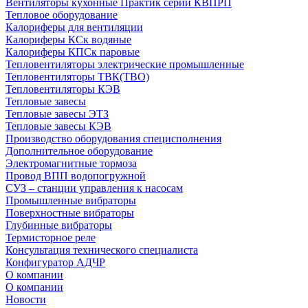
Вентиляторы кухонные Практик серии КВПРП
Тепловое оборудование
Калориферы для вентиляции
Калориферы КСк водяные
Калориферы КПСк паровые
Тепловентиляторы электрические промышленные
Тепловентиляторы ТВК(ТВО)
Тепловентиляторы КЭВ
Тепловые завесы
Тепловые завесы ЭТЗ
Тепловые завесы КЭВ
Производство оборудования специсполнения
Дополнительное оборудование
Электромагнитные тормоза
Провод ВПП водопогружной
СУЗ – станции управления к насосам
Промышленные вибраторы
Поверхностные вибраторы
Глубинные вибраторы
Термисторное реле
Консультация технического специалиста
Конфигуратор АДЧР
О компании
О компании
Новости