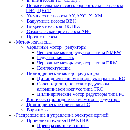
In-line насосы TD, CDM(F)
Повысительные насосы/горизонтальные насосы
ЦНС, ЦНСГ
Химические насосы АХ,АХО, Х, ХМ
Вакуумные насосы ВВН
Вихревые насосы ВК, ВКС
Самовсасывающие насосы АНС
Прочие насосы
Мотор-редукторы
Червячные мотор - редукторы
Червячные мотор-редукторы типа NMRW
Редукторная часть
Червячные мотор-редукторы типа DRW
Комплектующие
Цилиндрические мотор - редукторы
Цилиндрические мотор-редукторы типа RC
Соосно-цилиндрические редукторы в
алюминиевом корпусе типа TRC
Цилиндрические мотор-редукторы типа FC
Коническо цилиндрические мотор - редукторы
Цилиндрические приставки PC
Вариаторы
Распределение и управление электроэнергией
Приводная техника ПРАКТИК
Преобразователи частоты