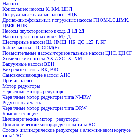
Насосы
Консольные насосы К, КМ, ЦНЛ
Погружные/скважные насосы ЭЦВ
Дренажные/фекальные погружные насосы ГНОМ-LC,ЦМК,
ЦМФ, НПК
Насосы двухстороннего входа Д,1Д,2Д
Насосы для сточных вод СМ,СД
Шестерёные насосы Ш, НМШ, НБ, ДС-125, Г, БГ
In-line насосы TD, CDM(F)
Повысительные насосы/горизонтальные насосы ЦНС, ЦНСГ
Химические насосы АХ,АХО, Х, ХМ
Вакуумные насосы ВВН
Вихревые насосы ВК, ВКС
Самовсасывающие насосы АНС
Прочие насосы
Мотор-редукторы
Червячные мотор - редукторы
Червячные мотор-редукторы типа NMRW
Редукторная часть
Червячные мотор-редукторы типа DRW
Комплектующие
Цилиндрические мотор - редукторы
Цилиндрические мотор-редукторы типа RC
Соосно-цилиндрические редукторы в алюминиевом корпусе
типа TRC