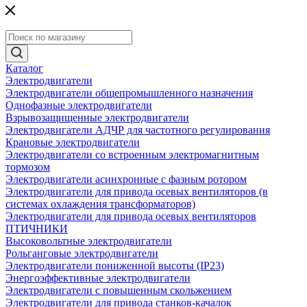
Каталог
Электродвигатели
Электродвигатели общепромышленного назначения
Однофазные электродвигатели
Взрывозащищенные электродвигатели
Электродвигатели АДЧР для частотного регулирования
Крановые электродвигатели
Электродвигатели со встроенным электромагнитным
тормозом
Электродвигатели асинхронные с фазным ротором
Электродвигатели для привода осевых вентиляторов (в
системах охлаждения трансформаторов)
Электродвигатели для привода осевых вентиляторов
ПТИЧНИКИ
Высоковольтные электродвигатели
Рольганговые электродвигатели
Электродвигатели пониженной высоты (IP23)
Энергоэффективные электродвигатели
Электродвигатели с повышенным скольжением
Электродвигатели для привода станков-качалок