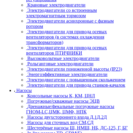
Крановые электродвигатели
Электродвигатели со встроенным
электромагнитным тормозом
Электродвигатели асинхронные с фазным
ротором
Электродвигатели для привода осевых
вентиляторов (в системах охлаждения
трансформаторов)
Электродвигатели для привода осевых
вентиляторов ПТИЧНИКИ
Высоковольтные электродвигатели
Рольганговые электродвигатели
Электродвигатели пониженной высоты (IP23)
Энергоэффективные электродвигатели
Электродвигатели с повышенным скольжением
Электродвигатели для привода станков-качалок
Насосы
Консольные насосы К, КМ, ЦНЛ
Погружные/скважные насосы ЭЦВ
Дренажные/фекальные погружные насосы
ГНОМ-LC,ЦМК, ЦМФ, НПК
Насосы двухстороннего входа Д,1Д,2Д
Насосы для сточных вод СМ,СД
Шестерёные насосы Ш, НМШ, НБ, ДС-125, Г, БГ