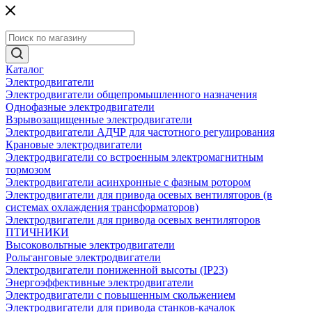
Каталог
Электродвигатели
Электродвигатели общепромышленного назначения
Однофазные электродвигатели
Взрывозащищенные электродвигатели
Электродвигатели АДЧР для частотного регулирования
Крановые электродвигатели
Электродвигатели со встроенным электромагнитным
тормозом
Электродвигатели асинхронные с фазным ротором
Электродвигатели для привода осевых вентиляторов (в
системах охлаждения трансформаторов)
Электродвигатели для привода осевых вентиляторов
ПТИЧНИКИ
Высоковольтные электродвигатели
Рольганговые электродвигатели
Электродвигатели пониженной высоты (IP23)
Энергоэффективные электродвигатели
Электродвигатели с повышенным скольжением
Электродвигатели для привода станков-качалок