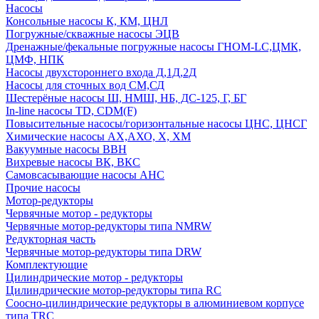
Насосы
Консольные насосы К, КМ, ЦНЛ
Погружные/скважные насосы ЭЦВ
Дренажные/фекальные погружные насосы ГНОМ-LC,ЦМК,
ЦМФ, НПК
Насосы двухстороннего входа Д,1Д,2Д
Насосы для сточных вод СМ,СД
Шестерёные насосы Ш, НМШ, НБ, ДС-125, Г, БГ
In-line насосы TD, CDM(F)
Повысительные насосы/горизонтальные насосы ЦНС, ЦНСГ
Химические насосы АХ,АХО, Х, ХМ
Вакуумные насосы ВВН
Вихревые насосы ВК, ВКС
Самовсасывающие насосы АНС
Прочие насосы
Мотор-редукторы
Червячные мотор - редукторы
Червячные мотор-редукторы типа NMRW
Редукторная часть
Червячные мотор-редукторы типа DRW
Комплектующие
Цилиндрические мотор - редукторы
Цилиндрические мотор-редукторы типа RC
Соосно-цилиндрические редукторы в алюминиевом корпусе
типа TRC