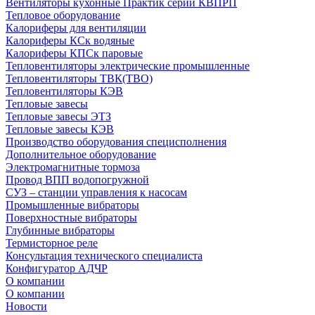
Вентиляторы кухонные Практик серии КВПРП
Тепловое оборудование
Калориферы для вентиляции
Калориферы КСк водяные
Калориферы КПСк паровые
Тепловентиляторы электрические промышленные
Тепловентиляторы ТВК(ТВО)
Тепловентиляторы КЭВ
Тепловые завесы
Тепловые завесы ЭТЗ
Тепловые завесы КЭВ
Производство оборудования специсполнения
Дополнительное оборудование
Электромагнитные тормоза
Провод ВПП водопогружной
СУЗ – станции управления к насосам
Промышленные вибраторы
Поверхностные вибраторы
Глубинные вибраторы
Термисторное реле
Консультация технического специалиста
Конфигуратор АДЧР
О компании
О компании
Новости