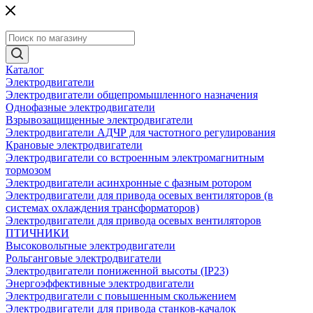
Каталог
Электродвигатели
Электродвигатели общепромышленного назначения
Однофазные электродвигатели
Взрывозащищенные электродвигатели
Электродвигатели АДЧР для частотного регулирования
Крановые электродвигатели
Электродвигатели со встроенным электромагнитным
тормозом
Электродвигатели асинхронные с фазным ротором
Электродвигатели для привода осевых вентиляторов (в
системах охлаждения трансформаторов)
Электродвигатели для привода осевых вентиляторов
ПТИЧНИКИ
Высоковольтные электродвигатели
Рольганговые электродвигатели
Электродвигатели пониженной высоты (IP23)
Энергоэффективные электродвигатели
Электродвигатели с повышенным скольжением
Электродвигатели для привода станков-качалок