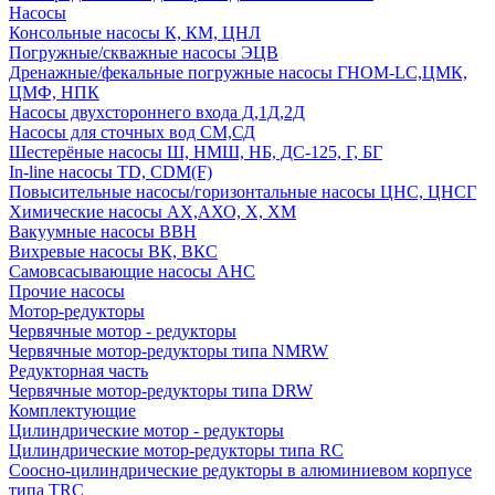
Насосы
Консольные насосы К, КМ, ЦНЛ
Погружные/скважные насосы ЭЦВ
Дренажные/фекальные погружные насосы ГНОМ-LC,ЦМК,
ЦМФ, НПК
Насосы двухстороннего входа Д,1Д,2Д
Насосы для сточных вод СМ,СД
Шестерёные насосы Ш, НМШ, НБ, ДС-125, Г, БГ
In-line насосы TD, CDM(F)
Повысительные насосы/горизонтальные насосы ЦНС, ЦНСГ
Химические насосы АХ,АХО, Х, ХМ
Вакуумные насосы ВВН
Вихревые насосы ВК, ВКС
Самовсасывающие насосы АНС
Прочие насосы
Мотор-редукторы
Червячные мотор - редукторы
Червячные мотор-редукторы типа NMRW
Редукторная часть
Червячные мотор-редукторы типа DRW
Комплектующие
Цилиндрические мотор - редукторы
Цилиндрические мотор-редукторы типа RC
Соосно-цилиндрические редукторы в алюминиевом корпусе
типа TRC