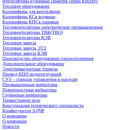
Вентиляторы кухонные Практик серии КВПРП
Тепловое оборудование
Калориферы для вентиляции
Калориферы КСк водяные
Калориферы КПСк паровые
Тепловентиляторы электрические промышленные
Тепловентиляторы ТВК(ТВО)
Тепловентиляторы КЭВ
Тепловые завесы
Тепловые завесы ЭТЗ
Тепловые завесы КЭВ
Производство оборудования специсполнения
Дополнительное оборудование
Электромагнитные тормоза
Провод ВПП водопогружной
СУЗ – станции управления к насосам
Промышленные вибраторы
Поверхностные вибраторы
Глубинные вибраторы
Термисторное реле
Консультация технического специалиста
Конфигуратор АДЧР
О компании
О компании
Новости