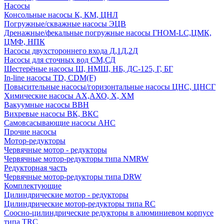
Насосы
Консольные насосы К, КМ, ЦНЛ
Погружные/скважные насосы ЭЦВ
Дренажные/фекальные погружные насосы ГНОМ-LC,ЦМК,
ЦМФ, НПК
Насосы двухстороннего входа Д,1Д,2Д
Насосы для сточных вод СМ,СД
Шестерёные насосы Ш, НМШ, НБ, ДС-125, Г, БГ
In-line насосы TD, CDM(F)
Повысительные насосы/горизонтальные насосы ЦНС, ЦНСГ
Химические насосы АХ,АХО, Х, ХМ
Вакуумные насосы ВВН
Вихревые насосы ВК, ВКС
Самовсасывающие насосы АНС
Прочие насосы
Мотор-редукторы
Червячные мотор - редукторы
Червячные мотор-редукторы типа NMRW
Редукторная часть
Червячные мотор-редукторы типа DRW
Комплектующие
Цилиндрические мотор - редукторы
Цилиндрические мотор-редукторы типа RC
Соосно-цилиндрические редукторы в алюминиевом корпусе
типа TRC