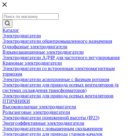
Каталог
Электродвигатели
Электродвигатели общепромышленного назначения
Однофазные электродвигатели
Взрывозащищенные электродвигатели
Электродвигатели АДЧР для частотного регулирования
Крановые электродвигатели
Электродвигатели со встроенным электромагнитным
тормозом
Электродвигатели асинхронные с фазным ротором
Электродвигатели для привода осевых вентиляторов (в
системах охлаждения трансформаторов)
Электродвигатели для привода осевых вентиляторов
ПТИЧНИКИ
Высоковольтные электродвигатели
Рольганговые электродвигатели
Электродвигатели пониженной высоты (IP23)
Энергоэффективные электродвигатели
Электродвигатели с повышенным скольжением
Электродвигатели для привода станков-качалок