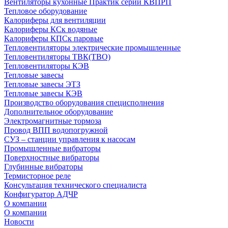
Вентиляторы кухонные Практик серии КВПРП
Тепловое оборудование
Калориферы для вентиляции
Калориферы КСк водяные
Калориферы КПСк паровые
Тепловентиляторы электрические промышленные
Тепловентиляторы ТВК(ТВО)
Тепловентиляторы КЭВ
Тепловые завесы
Тепловые завесы ЭТЗ
Тепловые завесы КЭВ
Производство оборудования специсполнения
Дополнительное оборудование
Электромагнитные тормоза
Провод ВПП водопогружной
СУЗ – станции управления к насосам
Промышленные вибраторы
Поверхностные вибраторы
Глубинные вибраторы
Термисторное реле
Консультация технического специалиста
Конфигуратор АДЧР
О компании
О компании
Новости