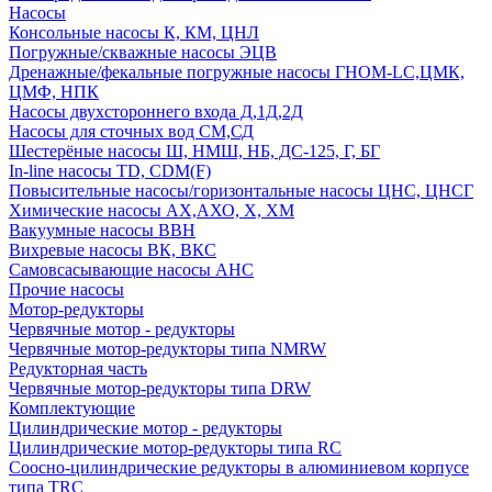
Насосы
Консольные насосы К, КМ, ЦНЛ
Погружные/скважные насосы ЭЦВ
Дренажные/фекальные погружные насосы ГНОМ-LC,ЦМК,
ЦМФ, НПК
Насосы двухстороннего входа Д,1Д,2Д
Насосы для сточных вод СМ,СД
Шестерёные насосы Ш, НМШ, НБ, ДС-125, Г, БГ
In-line насосы TD, CDM(F)
Повысительные насосы/горизонтальные насосы ЦНС, ЦНСГ
Химические насосы АХ,АХО, Х, ХМ
Вакуумные насосы ВВН
Вихревые насосы ВК, ВКС
Самовсасывающие насосы АНС
Прочие насосы
Мотор-редукторы
Червячные мотор - редукторы
Червячные мотор-редукторы типа NMRW
Редукторная часть
Червячные мотор-редукторы типа DRW
Комплектующие
Цилиндрические мотор - редукторы
Цилиндрические мотор-редукторы типа RC
Соосно-цилиндрические редукторы в алюминиевом корпусе
типа TRC