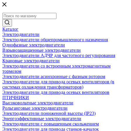
Каталог
Электродвигатели
Электродвигатели общепромышленного назначения
Однофазные электродвигатели
Взрывозащищенные электродвигатели
Электродвигатели АДЧР для частотного регулирования
Крановые электродвигатели
Электродвигатели со встроенным электромагнитным
тормозом
Электродвигатели асинхронные с фазным ротором
Электродвигатели для привода осевых вентиляторов (в
системах охлаждения трансформаторов)
Электродвигатели для привода осевых вентиляторов
ПТИЧНИКИ
Высоковольтные электродвигатели
Рольганговые электродвигатели
Электродвигатели пониженной высоты (IP23)
Энергоэффективные электродвигатели
Электродвигатели с повышенным скольжением
Электродвигатели для привода станков-качалок