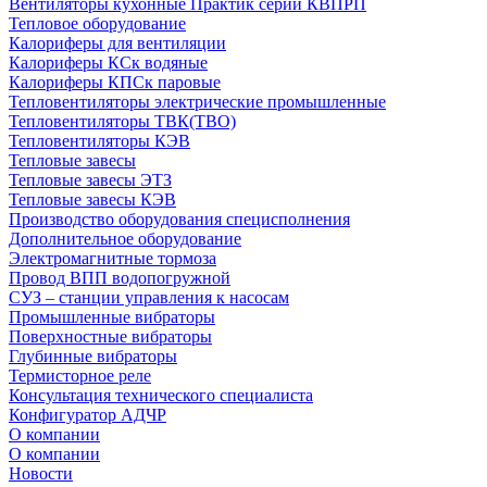
Вентиляторы кухонные Практик серии КВПРП
Тепловое оборудование
Калориферы для вентиляции
Калориферы КСк водяные
Калориферы КПСк паровые
Тепловентиляторы электрические промышленные
Тепловентиляторы ТВК(ТВО)
Тепловентиляторы КЭВ
Тепловые завесы
Тепловые завесы ЭТЗ
Тепловые завесы КЭВ
Производство оборудования специсполнения
Дополнительное оборудование
Электромагнитные тормоза
Провод ВПП водопогружной
СУЗ – станции управления к насосам
Промышленные вибраторы
Поверхностные вибраторы
Глубинные вибраторы
Термисторное реле
Консультация технического специалиста
Конфигуратор АДЧР
О компании
О компании
Новости