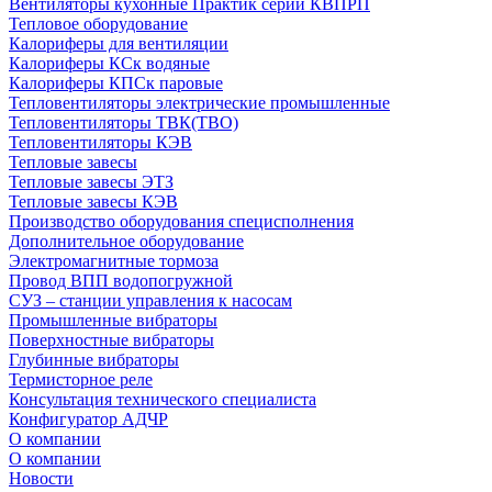
Вентиляторы кухонные Практик серии КВПРП
Тепловое оборудование
Калориферы для вентиляции
Калориферы КСк водяные
Калориферы КПСк паровые
Тепловентиляторы электрические промышленные
Тепловентиляторы ТВК(ТВО)
Тепловентиляторы КЭВ
Тепловые завесы
Тепловые завесы ЭТЗ
Тепловые завесы КЭВ
Производство оборудования специсполнения
Дополнительное оборудование
Электромагнитные тормоза
Провод ВПП водопогружной
СУЗ – станции управления к насосам
Промышленные вибраторы
Поверхностные вибраторы
Глубинные вибраторы
Термисторное реле
Консультация технического специалиста
Конфигуратор АДЧР
О компании
О компании
Новости