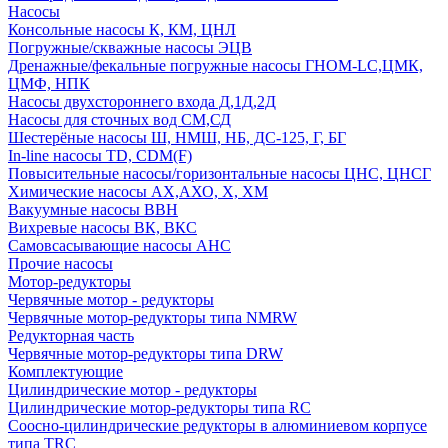
Насосы
Консольные насосы К, КМ, ЦНЛ
Погружные/скважные насосы ЭЦВ
Дренажные/фекальные погружные насосы ГНОМ-LC,ЦМК,
ЦМФ, НПК
Насосы двухстороннего входа Д,1Д,2Д
Насосы для сточных вод СМ,СД
Шестерёные насосы Ш, НМШ, НБ, ДС-125, Г, БГ
In-line насосы TD, CDM(F)
Повысительные насосы/горизонтальные насосы ЦНС, ЦНСГ
Химические насосы АХ,АХО, Х, ХМ
Вакуумные насосы ВВН
Вихревые насосы ВК, ВКС
Самовсасывающие насосы АНС
Прочие насосы
Мотор-редукторы
Червячные мотор - редукторы
Червячные мотор-редукторы типа NMRW
Редукторная часть
Червячные мотор-редукторы типа DRW
Комплектующие
Цилиндрические мотор - редукторы
Цилиндрические мотор-редукторы типа RC
Соосно-цилиндрические редукторы в алюминиевом корпусе
типа TRC