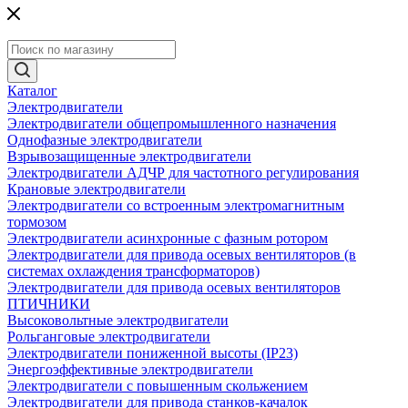
Каталог
Электродвигатели
Электродвигатели общепромышленного назначения
Однофазные электродвигатели
Взрывозащищенные электродвигатели
Электродвигатели АДЧР для частотного регулирования
Крановые электродвигатели
Электродвигатели со встроенным электромагнитным
тормозом
Электродвигатели асинхронные с фазным ротором
Электродвигатели для привода осевых вентиляторов (в
системах охлаждения трансформаторов)
Электродвигатели для привода осевых вентиляторов
ПТИЧНИКИ
Высоковольтные электродвигатели
Рольганговые электродвигатели
Электродвигатели пониженной высоты (IP23)
Энергоэффективные электродвигатели
Электродвигатели с повышенным скольжением
Электродвигатели для привода станков-качалок