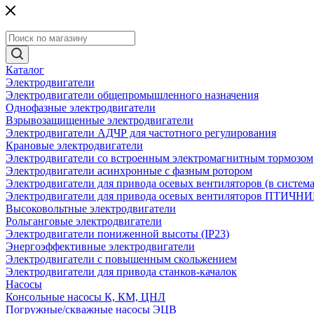
Каталог
Электродвигатели
Электродвигатели общепромышленного назначения
Однофазные электродвигатели
Взрывозащищенные электродвигатели
Электродвигатели АДЧР для частотного регулирования
Крановые электродвигатели
Электродвигатели со встроенным электромагнитным тормозом
Электродвигатели асинхронные с фазным ротором
Электродвигатели для привода осевых вентиляторов (в систем
Электродвигатели для привода осевых вентиляторов ПТИЧН
Высоковольтные электродвигатели
Рольганговые электродвигатели
Электродвигатели пониженной высоты (IP23)
Энергоэффективные электродвигатели
Электродвигатели с повышенным скольжением
Электродвигатели для привода станков-качалок
Насосы
Консольные насосы К, КМ, ЦНЛ
Погружные/скважные насосы ЭЦВ