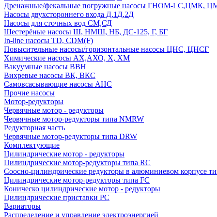
Дренажные/фекальные погружные насосы ГНОМ-LC,ЦМК, 
Насосы двухстороннего входа Д,1Д,2Д
Насосы для сточных вод СМ,СД
Шестерёные насосы Ш, НМШ, НБ, ДС-125, Г, БГ
In-line насосы TD, CDM(F)
Повысительные насосы/горизонтальные насосы ЦНС, ЦНСГ
Химические насосы АХ,АХО, Х, ХМ
Вакуумные насосы ВВН
Вихревые насосы ВК, ВКС
Самовсасывающие насосы АНС
Прочие насосы
Мотор-редукторы
Червячные мотор - редукторы
Червячные мотор-редукторы типа NMRW
Редукторная часть
Червячные мотор-редукторы типа DRW
Комплектующие
Цилиндрические мотор - редукторы
Цилиндрические мотор-редукторы типа RC
Соосно-цилиндрические редукторы в алюминиевом корпусе т
Цилиндрические мотор-редукторы типа FC
Коническо цилиндрические мотор - редукторы
Цилиндрические приставки PC
Вариаторы
Распределение и управление электроэнергией