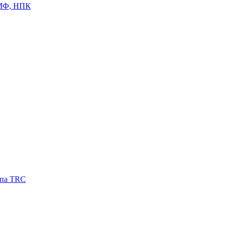
ЦМФ, НПК
ипа TRC