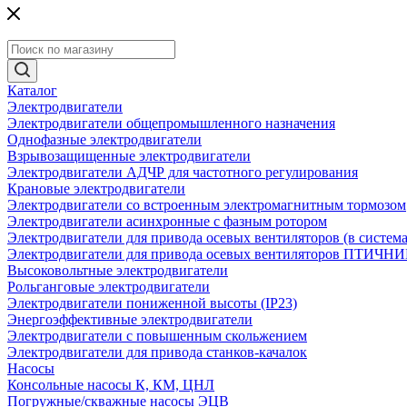
Каталог
Электродвигатели
Электродвигатели общепромышленного назначения
Однофазные электродвигатели
Взрывозащищенные электродвигатели
Электродвигатели АДЧР для частотного регулирования
Крановые электродвигатели
Электродвигатели со встроенным электромагнитным тормозом
Электродвигатели асинхронные с фазным ротором
Электродвигатели для привода осевых вентиляторов (в систем
Электродвигатели для привода осевых вентиляторов ПТИЧН
Высоковольтные электродвигатели
Рольганговые электродвигатели
Электродвигатели пониженной высоты (IP23)
Энергоэффективные электродвигатели
Электродвигатели с повышенным скольжением
Электродвигатели для привода станков-качалок
Насосы
Консольные насосы К, КМ, ЦНЛ
Погружные/скважные насосы ЭЦВ