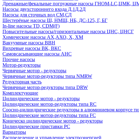
Дренажные/фекальные погружные насосы ГНОМ-LC,ЦМК, 
Насосы двухстороннего входа Д,1Д,2Д
Насосы для сточных вод СМ,СД
Шестерёные насосы Ш, НМШ, НБ, ДС-125, Г, БГ
In-line насосы TD, CDM(F)
Повысительные насосы/горизонтальные насосы ЦНС, ЦНСГ
Химические насосы АХ,АХО, Х, ХМ
Вакуумные насосы ВВН
Вихревые насосы ВК, ВКС
Самовсасывающие насосы АНС
Прочие насосы
Мотор-редукторы
Червячные мотор - редукторы
Червячные мотор-редукторы типа NMRW
Редукторная часть
Червячные мотор-редукторы типа DRW
Комплектующие
Цилиндрические мотор - редукторы
Цилиндрические мотор-редукторы типа RC
Соосно-цилиндрические редукторы в алюминиевом корпусе т
Цилиндрические мотор-редукторы типа FC
Коническо цилиндрические мотор - редукторы
Цилиндрические приставки PC
Вариаторы
Распределение и управление электроэнергией