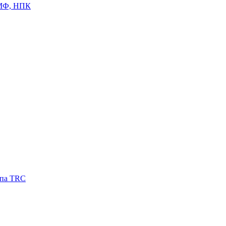
ЦМФ, НПК
ипа TRC